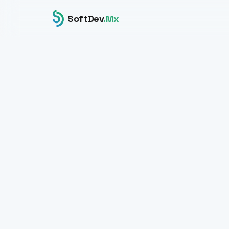
SoftDev
.Mx
SOBRE SOFTDEV.MX
Una organ
construid
sobre códi