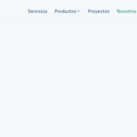
Servicios
Productos
Proyectos
Nosotros
ización
a
go real y