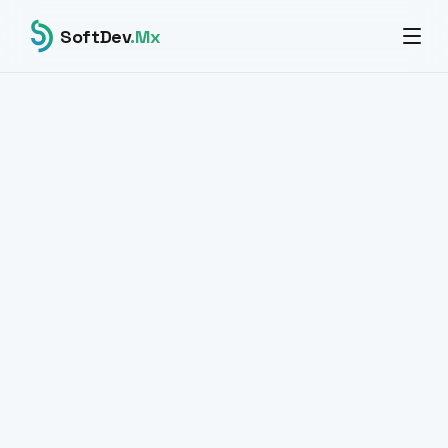
SoftDev
.Mx
DISPONIBLE PARA PROYECTOS
Hablemos de
tu proyecto.
La primera sesión técnica es sin costo. En 45
minutos evaluamos si somos el equipo correcto
para tu proyecto — y si no, te decimos por qué.